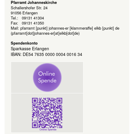
Pfarramt Johanneskirche
Schallershofer Str. 24
91056 Erlangen
Tel.: 09131 41304
Fax: 09131 41350
Mail:
pfarramt
[punkt]
johannes-er
[klammeraffe]
elkb
[punkt]
de
(pfarramt[dot]johannes-er[at]elkb[dot]de)
Spendenkonto
Sparkasse Erlangen
IBAN: DE54 7635 0000 0004 0016 34