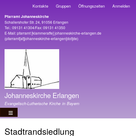
Direkt
Kontakte
Gruppen
Öffnungszeiten
Anmelden
Benutzermenü
zum
Pfarramt Johanneskirche
Inhalt
Adresse
Schallershofer Str. 24, 91056 Erlangen
Tel.: 09131 41304/Fax: 09131 41350
E-Mail:
pfarramt
[klammeraffe]
johanneskirche-erlangen
.
de
(pfarramt[at]johanneskirche-erlangen[dot]de)
Johanneskirche Erlangen
Evangelisch-Lutherische Kirche in Bayern
Stadtrandsiedlung