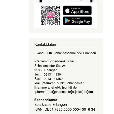
Kontaktdaten
Evang.-Luth. Johannesgemeinde Erlangen
Pfarramt Johanneskirche
Schallershofer Str. 24
91056 Erlangen
Tel.: 09131 41304
Fax: 09131 41350
Mail:
pfarramt
[punkt]
johannes-er
[klammeraffe]
elkb
[punkt]
de
(pfarramt[dot]johannes-er[at]elkb[dot]de)
Spendenkonto
Sparkasse Erlangen
IBAN: DE54 7635 0000 0004 0016 34