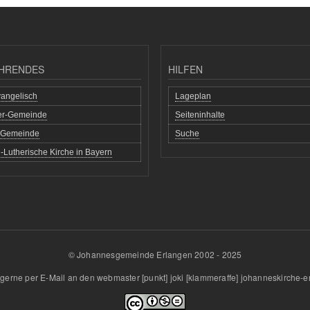
HRENDES
HILFEN
angelisch
Lageplan
her-Gemeinde
Seiteninhalte
h Gemeinde
Suche
-Lutherische Kirche in Bayern
© Johannesgemeinde Erlangen 2002 - 2025
gerne per E-Mail an den
webmaster
[punkt]
joki
[klammeraffe]
johanneskirche-e