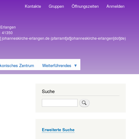
Kontakte
Gruppen
Öffnungszeiten
Anmelden
6 Erlangen
1 41350
]
johanneskirche-erlangen
.
de
(pfarramt[at]johanneskirche-erlangen[dot]de)
konisches Zentrum
Weiterführendes
Suche
Suche
Erweiterte Suche