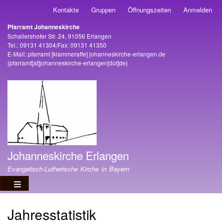
Direkt
Kontakte
Gruppen
Öffnungszeiten
Anmelden
Benutzermenü
zum
Pfarramt Johanneskirche
Inhalt
Adresse
Schallershofer Str. 24, 91056 Erlangen
Tel.: 09131 41304/Fax: 09131 41350
E-Mail:
pfarramt
[klammeraffe]
johanneskirche-erlangen
.
de
(pfarramt[at]johanneskirche-erlangen[dot]de)
Johanneskirche Erlangen
Evangelisch-Lutherische Kirche in Bayern
Jahresstatistik