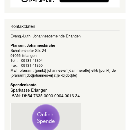
Kontaktdaten
Evang.-Luth. Johannesgemeinde Erlangen
Pfarramt Johanneskirche
Schallershofer Str. 24
91056 Erlangen
Tel.: 09131 41304
Fax: 09131 41350
Mail:
pfarramt
[punkt]
johannes-er
[klammeraffe]
elkb
[punkt]
de
(pfarramt[dot]johannes-er[at]elkb[dot]de)
Spendenkonto
Sparkasse Erlangen
IBAN: DE54 7635 0000 0004 0016 34