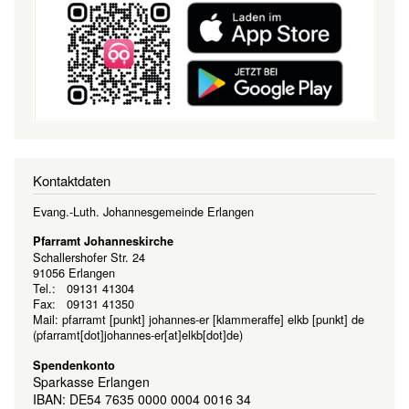
Kontaktdaten
Evang.-Luth. Johannesgemeinde Erlangen
Pfarramt Johanneskirche
Schallershofer Str. 24
91056 Erlangen
Tel.: 09131 41304
Fax: 09131 41350
Mail:
pfarramt
[punkt]
johannes-er
[klammeraffe]
elkb
[punkt]
de
(pfarramt[dot]johannes-er[at]elkb[dot]de)
Spendenkonto
Sparkasse Erlangen
IBAN: DE54 7635 0000 0004 0016 34