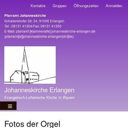
Direkt
Kontakte
Gruppen
Öffnungszeiten
Anmelden
Benutzermenü
zum
Pfarramt Johanneskirche
Inhalt
Adresse
Schallershofer Str. 24, 91056 Erlangen
Tel.: 09131 41304/Fax: 09131 41350
E-Mail:
pfarramt
[klammeraffe]
johanneskirche-erlangen
.
de
(pfarramt[at]johanneskirche-erlangen[dot]de)
Johanneskirche Erlangen
Evangelisch-Lutherische Kirche in Bayern
Fotos der Orgel