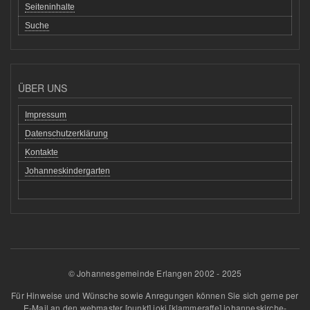
Seiteninhalte
Suche
ÜBER UNS
Impressum
Datenschutzerklärung
Kontakte
Johanneskindergarten
© Johannesgemeinde Erlangen 2002 - 2025
Für Hinweise und Wünsche sowie Anregungen können Sie sich gerne per
E-Mail an den
webmaster
[punkt]
joki
[klammeraffe]
johanneskirche-