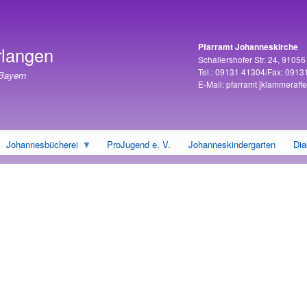
Direkt
zum
Inhalt
Pfarramt Johanneskirche
rlangen
Adresse
Schallershofer Str. 24, 9105
Tel.: 09131 41304/Fax: 0913
 Bayern
E-Mail:
pfarramt
[klammeraffe
Johannesbücherei
ProJugend e. V.
Johanneskindergarten
Dia