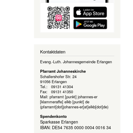
Kontaktdaten
Evang.-Luth. Johannesgemeinde Erlangen
Pfarramt Johanneskirche
Schallershofer Str. 24
91056 Erlangen
Tel.: 09131 41304
Fax: 09131 41350
Mail:
pfarramt
[punkt]
johannes-er
[klammeraffe]
elkb
[punkt]
de
(pfarramt[dot]johannes-er[at]elkb[dot]de)
Spendenkonto
Sparkasse Erlangen
IBAN: DE54 7635 0000 0004 0016 34