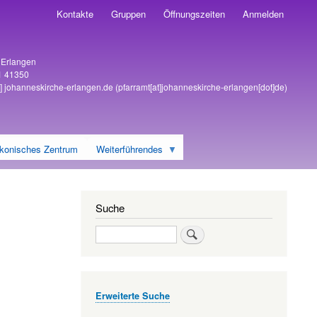
Kontakte
Gruppen
Öffnungszeiten
Anmelden
6 Erlangen
1 41350
]
johanneskirche-erlangen
.
de
(pfarramt[at]johanneskirche-erlangen[dot]de)
konisches Zentrum
Weiterführendes
Suche
Suche
Erweiterte Suche