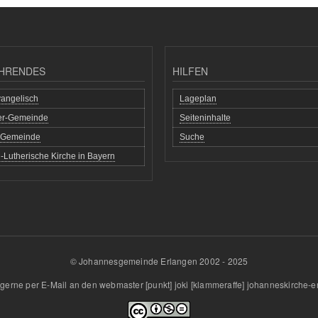
HRENDES
HILFEN
angelisch
Lageplan
her-Gemeinde
Seiteninhalte
h Gemeinde
Suche
-Lutherische Kirche in Bayern
© Johannesgemeinde Erlangen 2002 - 2025
gerne per E-Mail an den
webmaster
[punkt]
joki
[klammeraffe]
johanneskirche-e