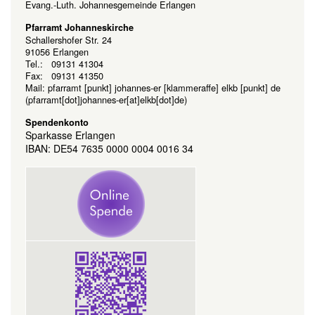
Evang.-Luth. Johannesgemeinde Erlangen
Pfarramt Johanneskirche
Schallershofer Str. 24
91056 Erlangen
Tel.: 09131 41304
Fax: 09131 41350
Mail:
pfarramt
[punkt]
johannes-er
[klammeraffe]
elkb
[punkt]
de
(pfarramt[dot]johannes-er[at]elkb[dot]de)
Spendenkonto
Sparkasse Erlangen
IBAN: DE54 7635 0000 0004 0016 34