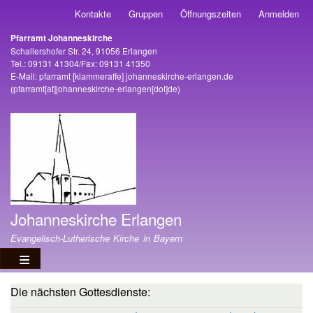
Direkt
Kontakte
Gruppen
Öffnungszeiten
Anmelden
Benutzermenü
zum
Pfarramt Johanneskirche
Inhalt
Adresse
Schallershofer Str. 24, 91056 Erlangen
Tel.: 09131 41304/Fax: 09131 41350
E-Mail:
pfarramt
[klammeraffe]
johanneskirche-erlangen
.
de
(pfarramt[at]johanneskirche-erlangen[dot]de)
Johanneskirche Erlangen
Evangelisch-Lutherische Kirche in Bayern
Die nächsten Gottesdienste: