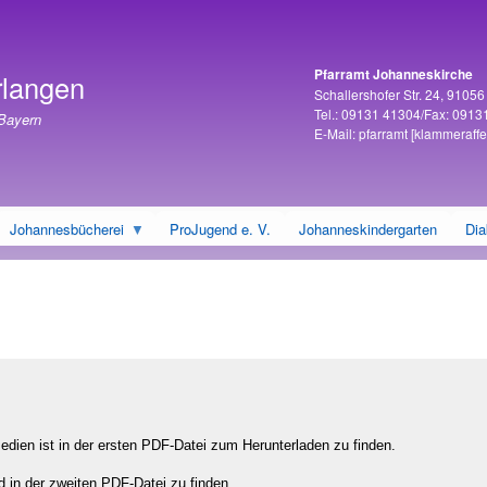
Direkt
zum
Inhalt
Pfarramt Johanneskirche
rlangen
Adresse
Schallershofer Str. 24, 9105
Tel.: 09131 41304/Fax: 0913
 Bayern
E-Mail:
pfarramt
[klammeraffe
Johannesbücherei
ProJugend e. V.
Johanneskindergarten
Dia
dien ist in der ersten PDF-Datei zum Herunterladen zu finden.
d in der zweiten PDF-Datei zu finden.