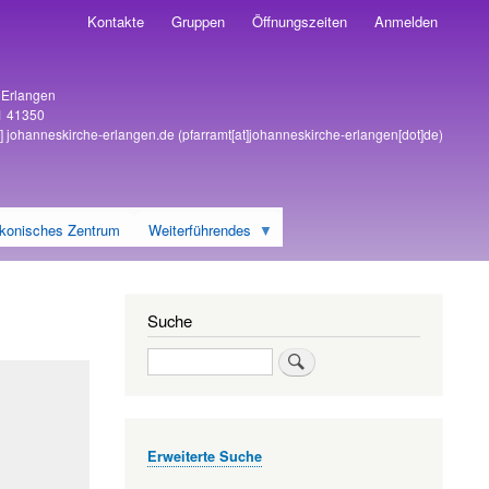
Kontakte
Gruppen
Öffnungszeiten
Anmelden
6 Erlangen
1 41350
]
johanneskirche-erlangen
.
de
(pfarramt[at]johanneskirche-erlangen[dot]de)
konisches Zentrum
Weiterführendes
Suche
Suche
Erweiterte Suche