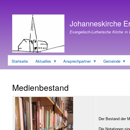
Benutzermenü
Johanneskirche E
Evangelisch-Lutherische Kirche in
Startseite
Aktuelles
Ansprechpartner
Gemeinde
Medienbestand
Der Bestand der Me
Die Notationen sin