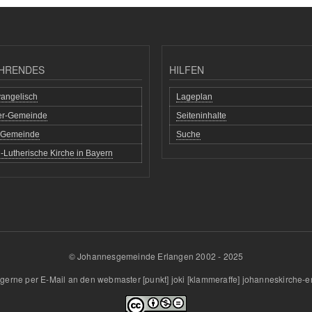
HRENDES
HILFEN
angelisch
Lageplan
her-Gemeinde
Seiteninhalte
h Gemeinde
Suche
-Lutherische Kirche in Bayern
© Johannesgemeinde Erlangen 2002 - 2025
gerne per E-Mail an den
webmaster
[punkt]
joki
[klammeraffe]
johanneskirche-e