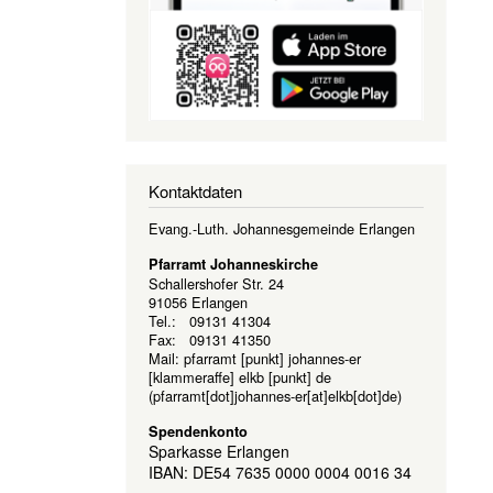
Kontaktdaten
Evang.-Luth. Johannesgemeinde Erlangen
Pfarramt Johanneskirche
Schallershofer Str. 24
91056 Erlangen
Tel.: 09131 41304
Fax: 09131 41350
Mail:
pfarramt
[punkt]
johannes-er
[klammeraffe]
elkb
[punkt]
de
(pfarramt[dot]johannes-er[at]elkb[dot]de)
Spendenkonto
Sparkasse Erlangen
IBAN: DE54 7635 0000 0004 0016 34