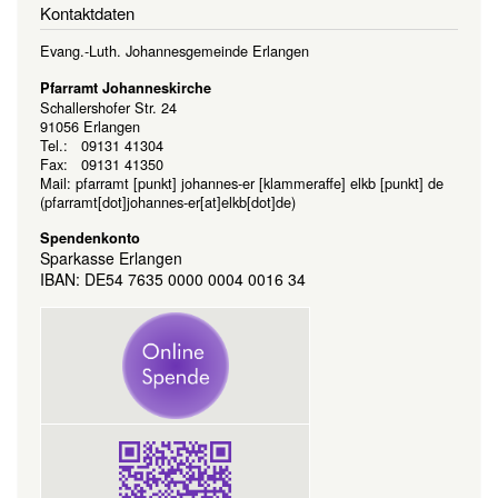
Kontaktdaten
Evang.-Luth. Johannesgemeinde Erlangen
Pfarramt Johanneskirche
Schallershofer Str. 24
91056 Erlangen
Tel.: 09131 41304
Fax: 09131 41350
Mail:
pfarramt
[punkt]
johannes-er
[klammeraffe]
elkb
[punkt]
de
(pfarramt[dot]johannes-er[at]elkb[dot]de)
Spendenkonto
Sparkasse Erlangen
IBAN: DE54 7635 0000 0004 0016 34