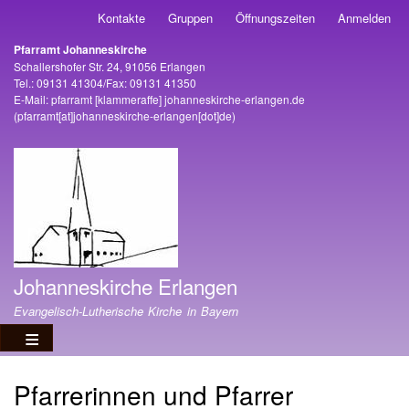
Direkt
Kontakte
Gruppen
Öffnungszeiten
Anmelden
Benutzermenü
zum
Pfarramt Johanneskirche
Inhalt
Adresse
Schallershofer Str. 24, 91056 Erlangen
Tel.: 09131 41304/Fax: 09131 41350
E-Mail:
pfarramt
[klammeraffe]
johanneskirche-erlangen
.
de
(pfarramt[at]johanneskirche-erlangen[dot]de)
Johanneskirche Erlangen
Evangelisch-Lutherische Kirche in Bayern
Pfarrerinnen und Pfarrer