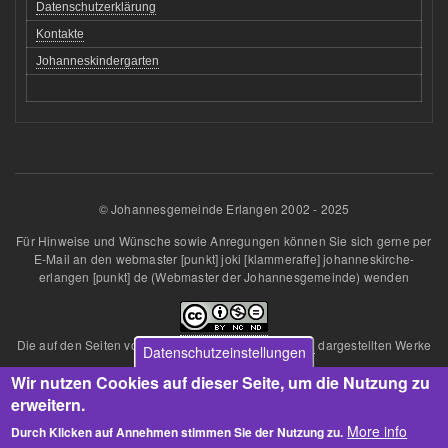
Datenschutzerklärung
Kontakte
Johanneskindergarten
© Johannesgemeinde Erlangen 2002 - 2025
Für Hinweise und Wünsche sowie Anregungen können Sie sich gerne per
E-Mail an den
webmaster
[punkt]
joki
[klammeraffe]
johanneskirche-
erlangen
[punkt]
de
(Webmaster der Johannesgemeinde)
wenden
Die auf den Seiten von
Johannesgemeinde Erlangen
dargestellten Werke
Datenschutzeinstellungen
sind lizenziert unter einer
Wir nutzen Cookies auf dieser Seite, um die Nutzung zu
Creative Commons Namensnennung - Nicht kommerziell - Keine
Bearbeitungen 4.0 International Lizenz
.
erweitern.
Über diese Lizenz hinausgehende Erlaubnisse können Sie
More info
Durch Klicken auf Annehmen stimmen Sie der Nutzung zu.
unter
Ansprechpartner
beim Webmaster erhalten.