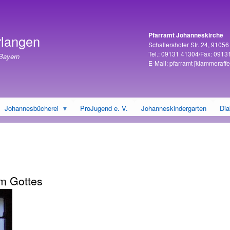
Direkt
zum
Inhalt
Pfarramt Johanneskirche
rlangen
Adresse
Schallershofer Str. 24, 9105
Tel.: 09131 41304/Fax: 0913
 Bayern
E-Mail:
pfarramt
[klammeraffe
Johannesbücherei
ProJugend e. V.
Johanneskindergarten
Dia
m Gottes