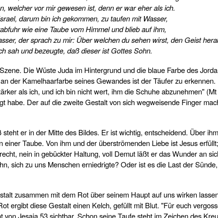
, welcher vor mir gewesen ist, denn er war eher als ich.
 Israel, darum bin ich gekommen, zu taufen mit Wasser,
abfuhr wie eine Taube vom Himmel und blieb auf ihm,
Wasser, der sprach zu mir: Über welchen du sehen wirst, den Geist her
d ich sah und bezeugte, daß dieser ist Gottes Sohn.
se Szene. Die Wüste Juda im Hintergrund und die blaue Farbe des Jord
 an der Kamelhaarfarbe seines Gewandes ist der Täufer zu erkennen. 
tärker als ich, und ich bin nicht wert, ihm die Schuhe abzunehmen" (Mt
agt habe. Der auf die zweite Gestalt von sich wegweisende Finger mac
teht er in der Mitte des Bildes. Er ist wichtig, entscheidend. Über i
 in einer Taube. Von ihm und der überströmenden Liebe ist Jesus erfüllt
frecht, nein in gebückter Haltung, voll Demut läßt er das Wunder an sic
hn, sich zu uns Menschen erniedrigte? Oder ist es die Last der Sünde,
estalt zusammen mit dem Rot über seinem Haupt auf uns wirken lassen
rgibt diese Gestalt einen Kelch, gefüllt mit Blut. "Für euch vergoss
t von Jesaja 53 sichtbar. Schon seine Taufe steht im Zeichen des Kre