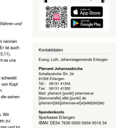
abfahren und
an nennen
Er ist auch
Kontaktdaten
 3,11).
Evang.-Luth. Johannesgemeinde Erlangen
ht es uns
Pfarramt Johanneskirche
Schallershofer Str. 24
hm schwebt
91056 Erlangen
Tel.: 09131 41304
; von Kopf
Fax: 09131 41350
h
Mail:
pfarramt
[punkt]
johannes-er
 die seinen
[klammeraffe]
elkb
[punkt]
de
(pfarramt[dot]johannes-er[at]elkb[dot]de)
Spendenkonto
. Wir
Sparkasse Erlangen
en zu:
IBAN: DE54 7635 0000 0004 0016 34
uzes und im