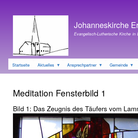
Benutzermenü
Johanneskirche E
Evangelisch-Lutherische Kirche in
Startseite
Aktuelles
Ansprechpartner
Gemeinde
Meditation Fensterbild 1
Bild 1: Das Zeugnis des Täufers vom Lam