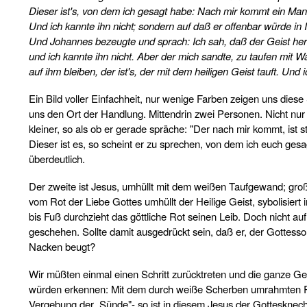
Dieser ist's, von dem ich gesagt habe: Nach mir kommt ein Mann
Und ich kannte ihn nicht; sondern auf daß er offenbar würde in
Und Johannes bezeugte und sprach: Ich sah, daß der Geist her
und ich kannte ihn nicht. Aber der mich sandte, zu taufen mit 
auf ihm bleiben, der ist's, der mit dem heiligen Geist tauft. Un
Ein Bild voller Einfachheit, nur wenige Farben zeigen uns die
uns den Ort der Handlung. Mittendrin zwei Personen. Nicht nur
kleiner, so als ob er gerade spräche: "Der nach mir kommt, ist s
Dieser ist es, so scheint er zu sprechen, von dem ich euch ges
überdeutlich.
Der zweite ist Jesus, umhüllt mit dem weißen Taufgewand; groß s
vom Rot der Liebe Gottes umhüllt der Heilige Geist, sybolisiert
bis Fuß durchzieht das göttliche Rot seinen Leib. Doch nicht au
geschehen. Sollte damit ausgedrückt sein, daß er, der Gottesso
Nacken beugt?
Wir müßten einmal einen Schritt zurücktreten und die ganze G
würden erkennen: Mit dem durch weiße Scherben umrahmten Rot e
Vergebung der .Sünde"- so ist in diesem Jesus der Gottesknech