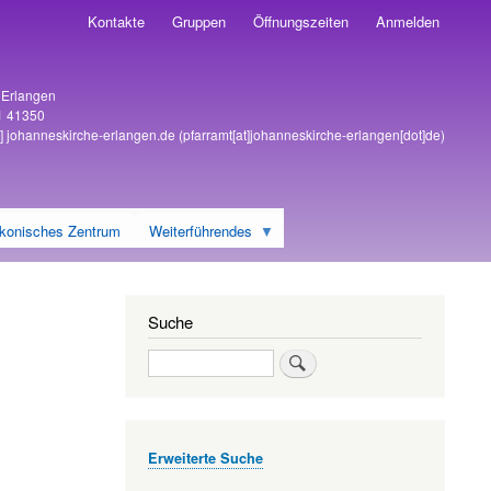
Kontakte
Gruppen
Öffnungszeiten
Anmelden
6 Erlangen
1 41350
]
johanneskirche-erlangen
.
de
(pfarramt[at]johanneskirche-erlangen[dot]de)
konisches Zentrum
Weiterführendes
Suche
Suche
Erweiterte Suche