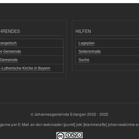
HRENDES
HILFEN
angelisch
Lageplan
her-Gemeinde
Seiteninhalte
h Gemeinde
Suche
-Lutherische Kirche in Bayern
© Johannesgemeinde Erlangen 2002 - 2025
gerne per E-Mail an den
webmaster
[punkt]
joki
[klammeraffe]
johanneskirche-e