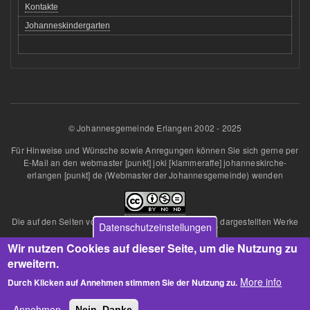
Kontakte
Johanneskindergarten
© Johannesgemeinde Erlangen 2002 - 2025
Für Hinweise und Wünsche sowie Anregungen können Sie sich gerne per
E-Mail an den
webmaster
[punkt]
joki
[klammeraffe]
johanneskirche-
erlangen
[punkt]
de
(Webmaster der Johannesgemeinde)
wenden
Die auf den Seiten von
Johannesgemeinde Erlangen
dargestellten Werke
Datenschutzeinstellungen
sind lizenziert unter einer
Wir nutzen Cookies auf dieser Seite, um die Nutzung zu
Creative Commons Namensnennung - Nicht kommerziell - Keine
Bearbeitungen 4.0 International Lizenz
.
erweitern.
Über diese Lizenz hinausgehende Erlaubnisse können Sie
More info
Durch Klicken auf Annehmen stimmen Sie der Nutzung zu.
unter
Ansprechpartner
beim Webmaster erhalten.
Annehmen
Nein, Danke