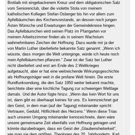
Brotlaib mit eingebackenem Kreuz und dem obligatorischen Salz
vom Seniorenclub, über die violette Stola von meinem
katholischen Kollegen Stefan Osberger bis hin vor allem zum
Apfelbäumchen des Kirchenvorstands, an dessen noch jungen
Ästen Wünsche und Erwartungen der Gemeindekreise hingen.
Das Apfelbäumchen wird seinen Platz im Pfarrgarten vor
meinem Arbeitszimmer finden als in seinem Wachstum
wahrnehmbares Zeichen der Hoffnung. Dazu wurde mir ja der
von Martin Luther überlieferte bekannte Satz genannt: „Wenn ich
wüsste, dass morgen die Welt unterginge, würde ich heute noch
mein Apfelbäumchen pflanzen.“ Zwar ist der Satz bei Luther
nicht überliefert und erst am Ende des 2.Weltkrieges
aufgetaucht, aber er hat eine weitreichende Wirkungsgeschichte
als Hoffnungsträger weit in die profane Welt hinein. Die erste
Rundfunksendung, die den Satz 1950 weiter bekannt machte,
berichtete über eine kirchliche Tagung zur schwierigen Weltlage
damals. Und der Autor fügte hinzu: „Wenn das kein Wort für uns
ist, dann gibt es überhaupt keines für uns. Es kennzeichnet gut
den Geist, in dem man (auf der Tagung) miteinander spricht:
Vertrauen, Geduld, Höflichkeit des Herzens.“ Wenn diese Trias
auch unseren Umgang miteinander kennzeichnete, dann wäre
unsere gemeinsame Zeit ebenfalls von Hoffnung getragen und
könnte dazubeitragen, dass ein Geist der „Glaubensheiterkeit“,
wie man sie dem größten Theologen des 20. Jahrhunderts, Karl