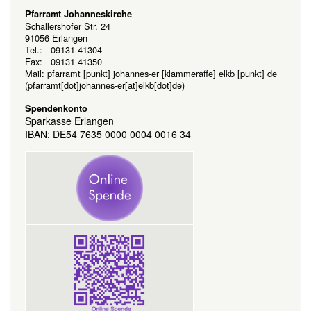
Pfarramt Johanneskirche
Schallershofer Str. 24
91056 Erlangen
Tel.: 09131 41304
Fax: 09131 41350
Mail:
pfarramt
[punkt]
johannes-er
[klammeraffe]
elkb
[punkt]
de
(pfarramt[dot]johannes-er[at]elkb[dot]de)
Spendenkonto
Sparkasse Erlangen
IBAN: DE54 7635 0000 0004 0016 34