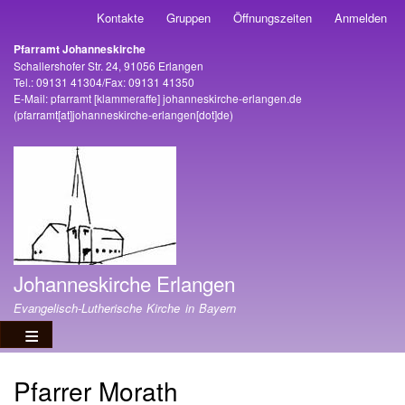
Direkt
Kontakte
Gruppen
Öffnungszeiten
Anmelden
Benutzermenü
zum
Pfarramt Johanneskirche
Inhalt
Adresse
Schallershofer Str. 24, 91056 Erlangen
Tel.: 09131 41304/Fax: 09131 41350
E-Mail:
pfarramt
[klammeraffe]
johanneskirche-erlangen
.
de
(pfarramt[at]johanneskirche-erlangen[dot]de)
Johanneskirche Erlangen
Evangelisch-Lutherische Kirche in Bayern
Pfarrer Morath