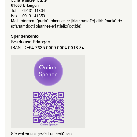
91056 Erlangen
Tel.: 09131 41304
Fax: 09131 41350
Mail:
pfarramt
[punkt]
johannes-er
[klammeraffe]
elkb
[punkt]
de
(pfarramt[dot]johannes-er[at]elkb[dot]de)
Spendenkonto
Sparkasse Erlangen
IBAN: DE54 7635 0000 0004 0016 34
Sie wollen uns gezielt unterstützen: