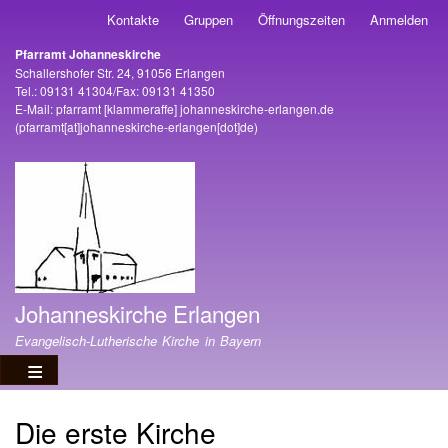
Direkt
Kontakte
Gruppen
Öffnungszeiten
Anmelden
Benutzermenü
zum
Pfarramt Johanneskirche
Inhalt
Adresse
Schallershofer Str. 24, 91056 Erlangen
Tel.: 09131 41304/Fax: 09131 41350
E-Mail:
pfarramt
[klammeraffe]
johanneskirche-erlangen
.
de
(pfarramt[at]johanneskirche-erlangen[dot]de)
Johanneskirche Erlangen
Evangelisch-Lutherische Kirche in Bayern
Die erste Kirche