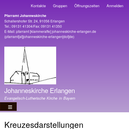
Direkt
Kontakte
Gruppen
Öffnungszeiten
Anmelden
Benutzermenü
zum
Pfarramt Johanneskirche
Inhalt
Adresse
Schallershofer Str. 24, 91056 Erlangen
Tel.: 09131 41304/Fax: 09131 41350
E-Mail:
pfarramt
[klammeraffe]
johanneskirche-erlangen
.
de
(pfarramt[at]johanneskirche-erlangen[dot]de)
Johanneskirche Erlangen
Evangelisch-Lutherische Kirche in Bayern
Kreuzesdarstellungen