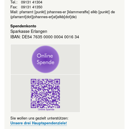
Tel.: 09131 41304
Fax: 09131 41350
Mail:
pfarramt
[punkt]
johannes-er
[klammeraffe]
elkb
[punkt]
de
(pfarramt[dot]johannes-er[at]elkb[dot]de)
Spendenkonto
Sparkasse Erlangen
IBAN: DE54 7635 0000 0004 0016 34
Sie wollen uns gezielt unterstützen:
Unsere drei Hauptspendenziele!