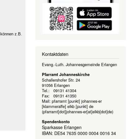
 können z.B.
Kontaktdaten
Evang.-Luth. Johannesgemeinde Erlangen
Pfarramt Johanneskirche
Schallershofer Str. 24
91056 Erlangen
Tel.: 09131 41304
Fax: 09131 41350
Mail:
pfarramt
[punkt]
johannes-er
[klammeraffe]
elkb
[punkt]
de
(pfarramt[dot]johannes-er[at]elkb[dot]de)
Spendenkonto
Sparkasse Erlangen
IBAN: DE54 7635 0000 0004 0016 34