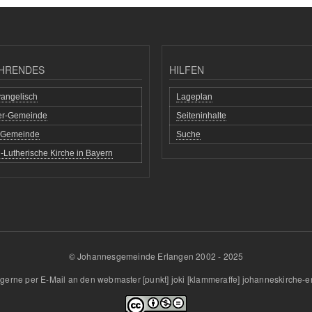
HRENDES
HILFEN
angelisch
Lageplan
her-Gemeinde
Seiteninhalte
h Gemeinde
Suche
-Lutherische Kirche in Bayern
© Johannesgemeinde Erlangen 2002 - 2025
gerne per E-Mail an den
webmaster
[punkt]
joki
[klammeraffe]
johanneskirche-e