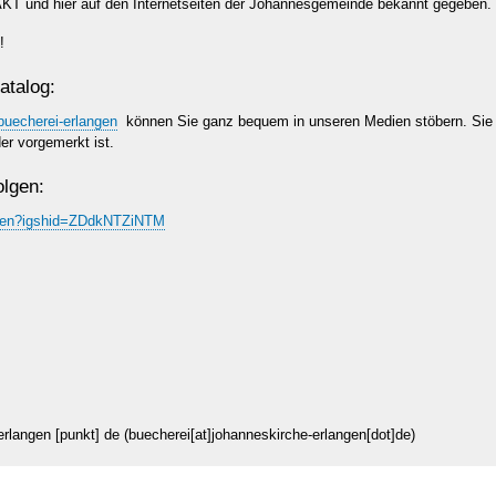
T und hier auf den Internetseiten der Johannesgemeinde bekannt gegeben.
!
atalog:
buecherei-erlangen
können Sie ganz bequem in unseren Medien stöbern. Sie
er vorgemerkt ist.
olgen:
angen?igshid=ZDdkNTZiNTM
erlangen
[punkt]
de
(buecherei[at]johanneskirche-erlangen[dot]de)