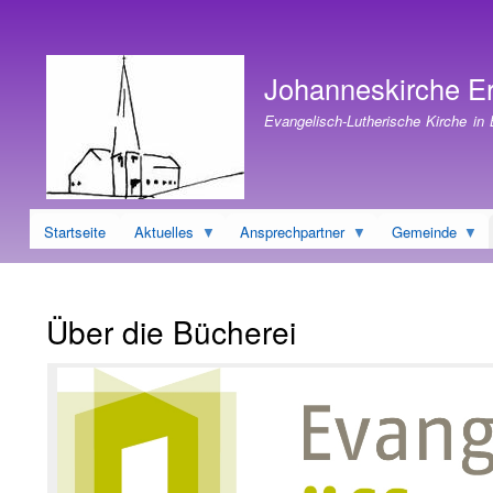
Benutzermenü
Johanneskirche E
Evangelisch-Lutherische Kirche in
Startseite
Aktuelles
Ansprechpartner
Gemeinde
Über die Bücherei