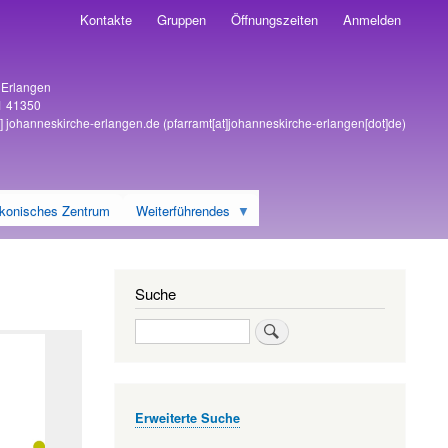
Kontakte
Gruppen
Öffnungszeiten
Anmelden
6 Erlangen
1 41350
]
johanneskirche-erlangen
.
de
(pfarramt[at]johanneskirche-erlangen[dot]de)
konisches Zentrum
Weiterführendes
Suche
Suche
Erweiterte Suche