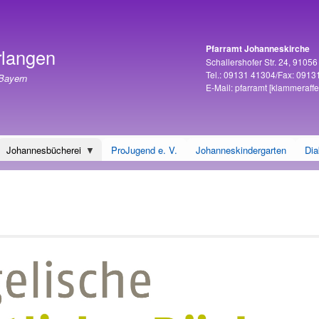
Direkt
zum
Inhalt
Pfarramt Johanneskirche
rlangen
Adresse
Schallershofer Str. 24, 9105
Tel.: 09131 41304/Fax: 0913
 Bayern
E-Mail:
pfarramt
[klammeraffe
Johannesbücherei
ProJugend e. V.
Johanneskindergarten
Dia