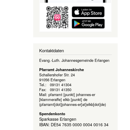
Kontaktdaten
Evang.-Luth. Johannesgemeinde Erlangen
Pfarramt Johanneskirche
Schallershofer Str. 24
91056 Erlangen
Tel.: 09131 41304
Fax: 09131 41350
Mail:
pfarramt
[punkt]
johannes-er
[klammeraffe]
elkb
[punkt]
de
(pfarramt[dot]johannes-er[at]elkb[dot]de)
Spendenkonto
Sparkasse Erlangen
IBAN: DE54 7635 0000 0004 0016 34