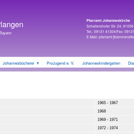
Direkt
zum
Inhalt
Pfarramt Johanneskirche
rlangen
Adresse
Schallershofer Str. 24, 9105
Tel.: 09131 41304/Fax: 0913
 Bayern
E-Mail:
pfarramt
[klammeraffe
Johannesbücherei
ProJugend e. V.
Johanneskindergarten
Dia
1965 - 1967
1968
1969 - 1971
1972 - 1974