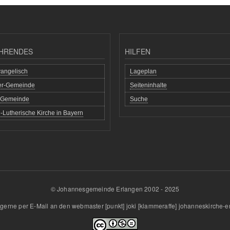
HRENDES
HILFEN
angelisch
Lageplan
her-Gemeinde
Seiteninhalte
h Gemeinde
Suche
-Lutherische Kirche in Bayern
© Johannesgemeinde Erlangen 2002 - 2025
gerne per E-Mail an den
webmaster
[punkt]
joki
[klammeraffe]
johanneskirche-e