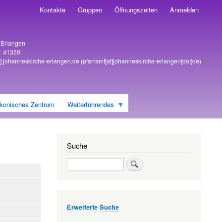
Kontakte
Gruppen
Öffnungszeiten
Anmelden
6 Erlangen
1 41350
]
johanneskirche-erlangen
.
de
(pfarramt[at]johanneskirche-erlangen[dot]de)
konisches Zentrum
Weiterführendes
Suche
Suche
Erweiterte Suche