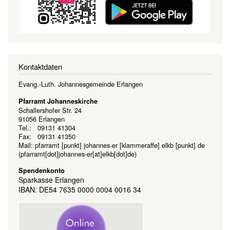
Kontaktdaten
Evang.-Luth. Johannesgemeinde Erlangen
Pfarramt Johanneskirche
Schallershofer Str. 24
91056 Erlangen
Tel.: 09131 41304
Fax: 09131 41350
Mail:
pfarramt
[punkt]
johannes-er
[klammeraffe]
elkb
[punkt]
de
(pfarramt[dot]johannes-er[at]elkb[dot]de)
Spendenkonto
Sparkasse Erlangen
IBAN: DE54 7635 0000 0004 0016 34