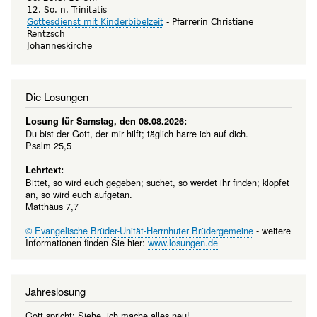
12. So. n. Trinitatis
Gottesdienst mit Kinderbibelzeit
Pfarrerin Christiane
Rentzsch
Johanneskirche
Die Losungen
Losung für Samstag, den 08.08.2026:
Du bist der Gott, der mir hilft; täglich harre ich auf dich.
Psalm 25,5
Lehrtext:
Bittet, so wird euch gegeben; suchet, so werdet ihr finden; klopfet
an, so wird euch aufgetan.
Matthäus 7,7
© Evangelische Brüder-Unität-Herrnhuter Brüdergemeine
- weitere
Informationen finden Sie hier:
www.losungen.de
Jahreslosung
Gott spricht: Siehe, ich mache alles neu!