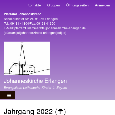
Direkt
Kontakte
Gruppen
Öffnungszeiten
Anmelden
Benutzermenü
zum
Pfarramt Johanneskirche
Inhalt
Adresse
Schallershofer Str. 24, 91056 Erlangen
Tel.: 09131 41304/Fax: 09131 41350
E-Mail:
pfarramt
[klammeraffe]
johanneskirche-erlangen
.
de
(pfarramt[at]johanneskirche-erlangen[dot]de)
Johanneskirche Erlangen
Evangelisch-Lutherische Kirche in Bayern
Jahrgang 2022 (☂)