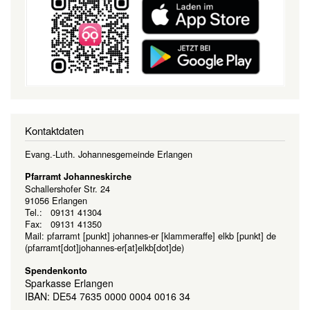
Kontaktdaten
Evang.-Luth. Johannesgemeinde Erlangen
Pfarramt Johanneskirche
Schallershofer Str. 24
91056 Erlangen
Tel.: 09131 41304
Fax: 09131 41350
Mail:
pfarramt
[punkt]
johannes-er
[klammeraffe]
elkb
[punkt]
de
(pfarramt[dot]johannes-er[at]elkb[dot]de)
Spendenkonto
Sparkasse Erlangen
IBAN: DE54 7635 0000 0004 0016 34