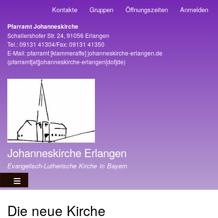
Direkt
Kontakte
Gruppen
Öffnungszeiten
Anmelden
Benutzermenü
zum
Pfarramt Johanneskirche
Inhalt
Adresse
Schallershofer Str. 24, 91056 Erlangen
Tel.: 09131 41304/Fax: 09131 41350
E-Mail:
pfarramt
[klammeraffe]
johanneskirche-erlangen
.
de
(pfarramt[at]johanneskirche-erlangen[dot]de)
Johanneskirche Erlangen
Evangelisch-Lutherische Kirche in Bayern
Die neue Kirche