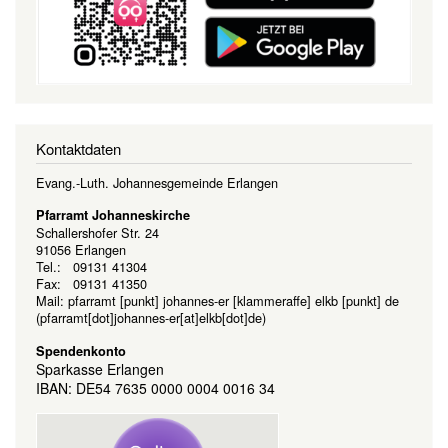
Kontaktdaten
Evang.-Luth. Johannesgemeinde Erlangen
Pfarramt Johanneskirche
Schallershofer Str. 24
91056 Erlangen
Tel.: 09131 41304
Fax: 09131 41350
Mail:
pfarramt
[punkt]
johannes-er
[klammeraffe]
elkb
[punkt]
de
(pfarramt[dot]johannes-er[at]elkb[dot]de)
Spendenkonto
Sparkasse Erlangen
IBAN: DE54 7635 0000 0004 0016 34