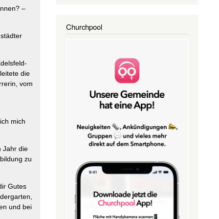
ennen? –
Churchpool
städter
delsfeld-
eitete die
rrerin, vom
 ich mich
 Jahr die
bildung zu
dir Gutes
ndergarten,
ten und bei