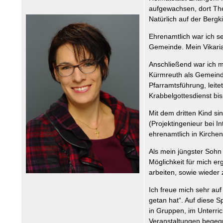
aufgewachsen, dort The
Natürlich auf der Bergk
Ehrenamtlich war ich s
Gemeinde. Mein Vikaria
Anschließend war ich m
Kürmreuth als Gemeindep
Pfarramtsführung, leite
Krabbelgottesdienst bis
Mit dem dritten Kind s
(Projektingenieur bei I
ehrenamtlich in Kirche
Als mein jüngster Sohn
Möglichkeit für mich e
arbeiten, sowie wieder 
Ich freue mich sehr au
getan hat“. Auf diese S
in Gruppen, im Unterri
Veranstaltungen begeg