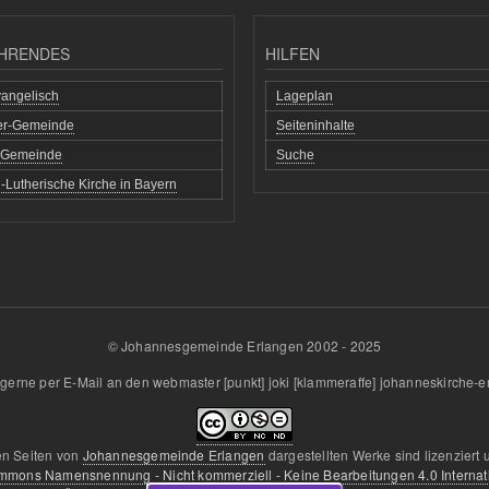
HRENDES
HILFEN
angelisch
Lageplan
her-Gemeinde
Seiteninhalte
h Gemeinde
Suche
-Lutherische Kirche in Bayern
© Johannesgemeinde Erlangen 2002 - 2025
gerne per E-Mail an den
webmaster
[punkt]
joki
[klammeraffe]
johanneskirche-e
en Seiten von
Johannesgemeinde Erlangen
dargestellten Werke sind lizenziert 
mmons Namensnennung - Nicht kommerziell - Keine Bearbeitungen 4.0 Internat