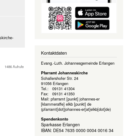
skirche-
Kontaktdaten
Evang.-Luth. Johannesgemeinde Erlangen
1486 Aufrufe
Pfarramt Johanneskirche
Schallershofer Str. 24
91056 Erlangen
Tel.: 09131 41304
Fax: 09131 41350
Mail:
pfarramt
[punkt]
johannes-er
[klammeraffe]
elkb
[punkt]
de
(pfarramt[dot]johannes-er[at]elkb[dot]de)
Spendenkonto
Sparkasse Erlangen
IBAN: DE54 7635 0000 0004 0016 34