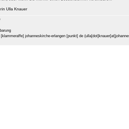
erin Ulla Knauer
9
nbarung
[klammeraffe]
johanneskirche-erlangen
[punkt]
de
(ulla[dot]knauer[at]johanne