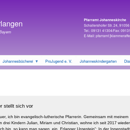
Direkt
zum
Inhalt
Pfarramt Johanneskirche
rlangen
Adresse
Schallershofer Str. 24, 9105
Tel.: 09131 41304/Fax: 0913
 Bayern
E-Mail:
pfarramt
[klammeraffe
Johannesbücherei
ProJugend e. V.
Johanneskindergarten
Dia
r stellt sich vor
uer, ich bin evangelisch-lutherische Pfarrerin. Gemeinsam mit meine
drei Kindern Julian, Miriam und Christian, wohne ich seit 2017 wieder
ch bin, so kann man sagen, ein „Erlanger Urgestein“: In der Innenstadt