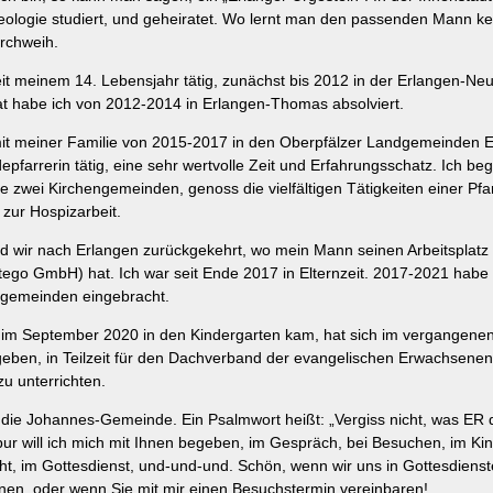
ologie studiert, und geheiratet. Wo lernt man den passenden Mann k
irchweih.
eit meinem 14. Lebensjahr tätig, zunächst bis 2012 in der Erlangen-Neu
t habe ich von 2012-2014 in Erlangen-Thomas absolviert.
it meiner Familie von 2015-2017 in den Oberpfälzer Landgemeinden E
farrerin tätig, eine sehr wertvolle Zeit und Erfahrungsschatz. Ich begl
te zwei Kirchengemeinden, genoss die vielfältigen Tätigkeiten einer Pfa
 zur Hospizarbeit.
ind wir nach Erlangen zurückgekehrt, wo mein Mann seinen Arbeitsplatz
ntego GmbH) hat. Ich war seit Ende 2017 in Elternzeit. 2017-2021 habe
ngemeinden eingebracht.
 im September 2020 in den Kindergarten kam, hat sich im vergangenen
rgeben, in Teilzeit für den Dachverband der evangelischen Erwachsenen
zu unterrichten.
f die Johannes-Gemeinde. Ein Psalmwort heißt: „Vergiss nicht, was ER 
pur will ich mich mit Ihnen begeben, im Gespräch, bei Besuchen, im Ki
cht, im Gottesdienst, und-und-und. Schön, wenn wir uns in Gottesdiens
nen, oder wenn Sie mit mir einen Besuchstermin vereinbaren!