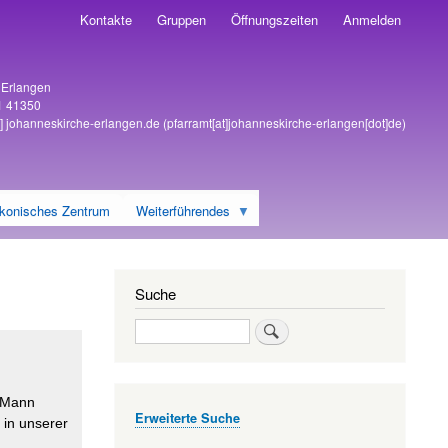
Kontakte
Gruppen
Öffnungszeiten
Anmelden
6 Erlangen
1 41350
]
johanneskirche-erlangen
.
de
(pfarramt[at]johanneskirche-erlangen[dot]de)
konisches Zentrum
Weiterführendes
Suche
Suche
m Mann
Erweiterte Suche
 in unserer