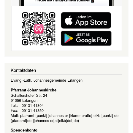
Kontaktdaten
Evang.-Luth. Johannesgemeinde Erlangen
Pfarramt Johanneskirche
Schallershofer Str. 24
91056 Erlangen
Tel.: 09131 41304
Fax: 09131 41350
Mail:
pfarramt
[punkt]
johannes-er
[klammeraffe]
elkb
[punkt]
de
(pfarramt[dot]johannes-er[at]elkb[dot]de)
Spendenkonto