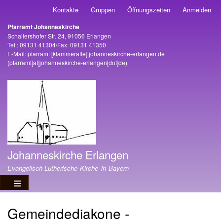
Direkt
Kontakte
Gruppen
Öffnungszeiten
Anmelden
Benutzermenü
zum
Pfarramt Johanneskirche
Inhalt
Adresse
Schallershofer Str. 24, 91056 Erlangen
Tel.: 09131 41304/Fax: 09131 41350
E-Mail:
pfarramt
[klammeraffe]
johanneskirche-erlangen
.
de
(pfarramt[at]johanneskirche-erlangen[dot]de)
Johanneskirche Erlangen
Evangelisch-Lutherische Kirche in Bayern
Gemeindediakone -