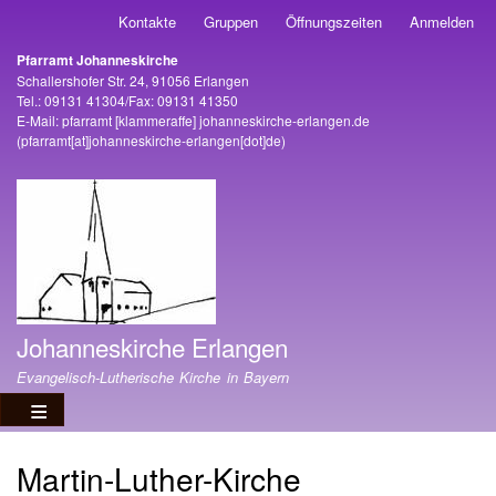
Direkt
Kontakte
Gruppen
Öffnungszeiten
Anmelden
Benutzermenü
zum
Pfarramt Johanneskirche
Inhalt
Adresse
Schallershofer Str. 24, 91056 Erlangen
Tel.: 09131 41304/Fax: 09131 41350
E-Mail:
pfarramt
[klammeraffe]
johanneskirche-erlangen
.
de
(pfarramt[at]johanneskirche-erlangen[dot]de)
Johanneskirche Erlangen
Evangelisch-Lutherische Kirche in Bayern
Martin-Luther-Kirche