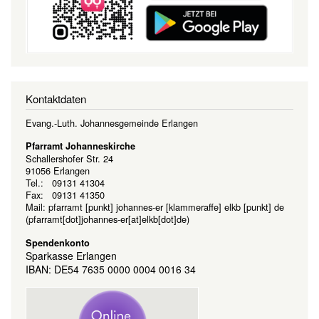
Kontaktdaten
Evang.-Luth. Johannesgemeinde Erlangen
Pfarramt Johanneskirche
Schallershofer Str. 24
91056 Erlangen
Tel.: 09131 41304
Fax: 09131 41350
Mail:
pfarramt
[punkt]
johannes-er
[klammeraffe]
elkb
[punkt]
de
(pfarramt[dot]johannes-er[at]elkb[dot]de)
Spendenkonto
Sparkasse Erlangen
IBAN: DE54 7635 0000 0004 0016 34