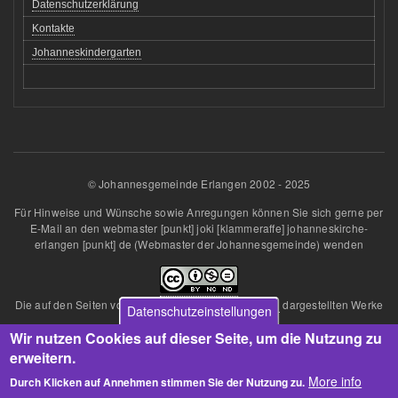
Datenschutzerklärung
Kontakte
Johanneskindergarten
© Johannesgemeinde Erlangen 2002 - 2025
Für Hinweise und Wünsche sowie Anregungen können Sie sich gerne per
E-Mail an den
webmaster
[punkt]
joki
[klammeraffe]
johanneskirche-
erlangen
[punkt]
de
(Webmaster der Johannesgemeinde)
wenden
Die auf den Seiten von
Johannesgemeinde Erlangen
dargestellten Werke
Datenschutzeinstellungen
sind lizenziert unter einer
Wir nutzen Cookies auf dieser Seite, um die Nutzung zu
Creative Commons Namensnennung - Nicht kommerziell - Keine
Bearbeitungen 4.0 International Lizenz
.
erweitern.
Über diese Lizenz hinausgehende Erlaubnisse können Sie
More info
Durch Klicken auf Annehmen stimmen Sie der Nutzung zu.
unter
Ansprechpartner
beim Webmaster erhalten.