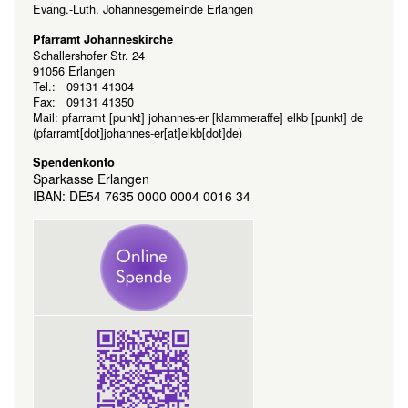
Evang.-Luth. Johannesgemeinde Erlangen
Pfarramt Johanneskirche
Schallershofer Str. 24
91056 Erlangen
Tel.: 09131 41304
Fax: 09131 41350
Mail:
pfarramt
[punkt]
johannes-er
[klammeraffe]
elkb
[punkt]
de
(pfarramt[dot]johannes-er[at]elkb[dot]de)
Spendenkonto
Sparkasse Erlangen
IBAN: DE54 7635 0000 0004 0016 34